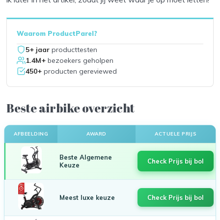
Waarom ProductParel?
5+ jaar
producttesten
1.4M+
bezoekers geholpen
450+
producten gereviewed
Beste airbike overzicht
AFBEELDING
AWARD
ACTUELE PRIJS
Beste Algemene
Check Prijs bij bol
Keuze
Meest luxe keuze
Check Prijs bij bol