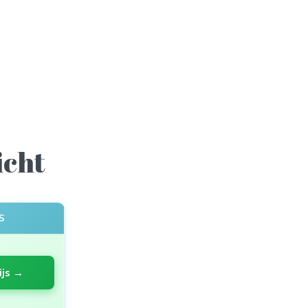
icht
S
ijs →