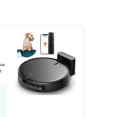
via
t