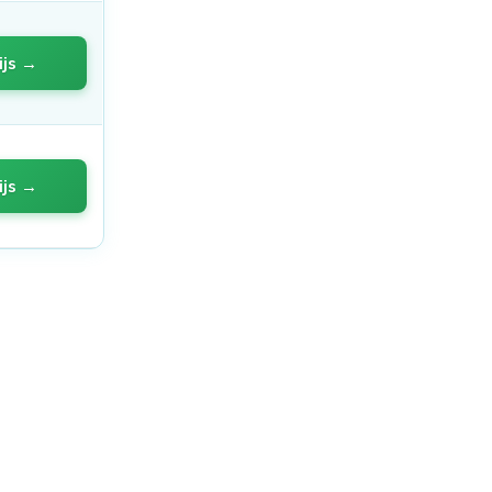
ijs →
ijs →