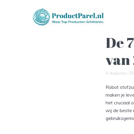
De 7
van
4 augustus 20
Robot stofzui
maken je leve
het cruciaal
wij de beste 
gebruiksgema