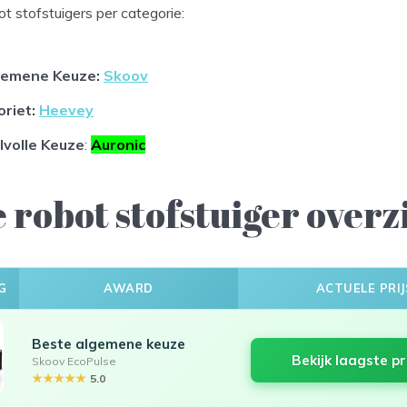
t stofstuigers per categorie:
gemene Keuze:
Skoov
oriet
:
Heevey
jlvolle Keuze
:
Auronic
 robot stofstuiger overz
G
AWARD
ACTUELE PRIJ
Beste algemene keuze
Bekijk laagste pr
Skoov EcoPulse
★★★★★
5.0