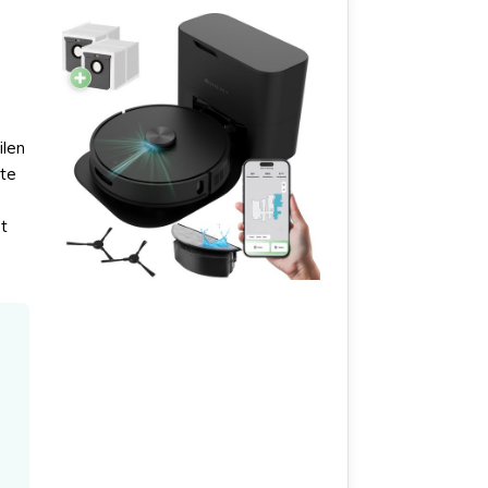
ilen
mte
t