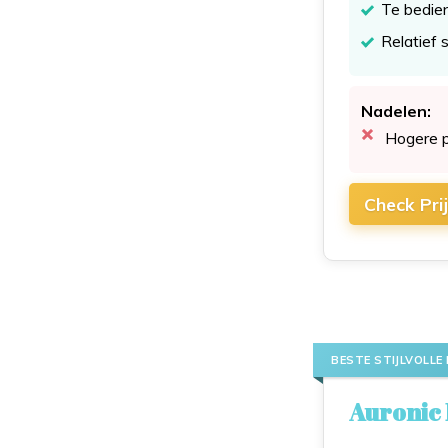
Te bedien
Relatief s
Nadelen:
Hogere p
Check Pri
BESTE STIJLVOLLE
Auronic 