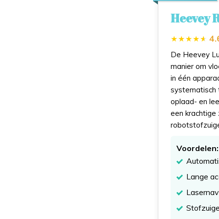
Heevey R
4.
De Heevey Lux
manier om vlo
in één appara
systematisch t
oplaad- en le
een krachtige
robotstofzuig
Voordelen:
Automati
Lange ac
Lasernavi
Stofzuig