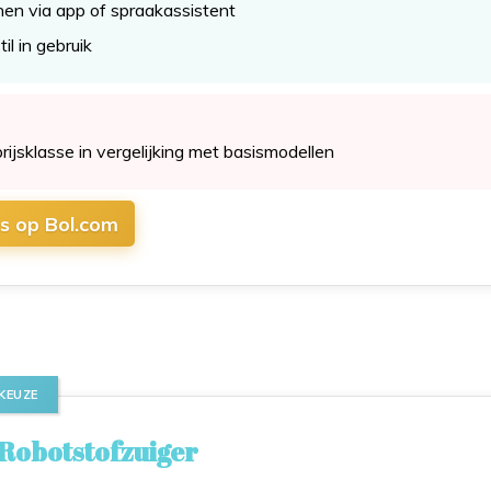
en via app of spraakassistent
til in gebruik
rijsklasse in vergelijking met basismodellen
js op Bol.com
 KEUZE
Robotstofzuiger