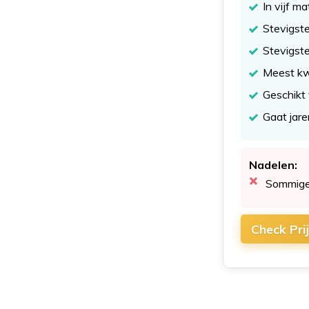
In vijf m
Stevigst
Stevigste 
Meest kwa
Geschikt 
Gaat jar
Nadelen:
Sommige 
Check Pri