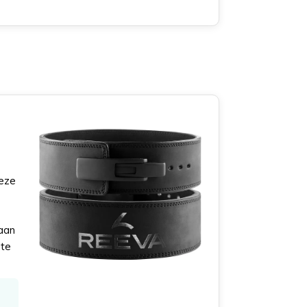
Deze
 aan
 te