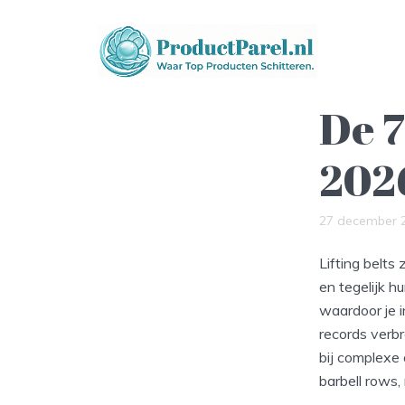
De 7
202
27 december 
Lifting belts
en tegelijk h
waardoor je i
records verbre
bij complexe 
barbell rows, 