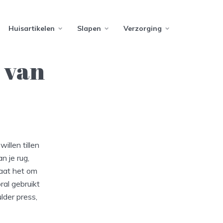
Huisartikelen
Slapen
Verzorging
 van
illen tillen
n je rug,
gaat het om
ral gebruikt
lder press,