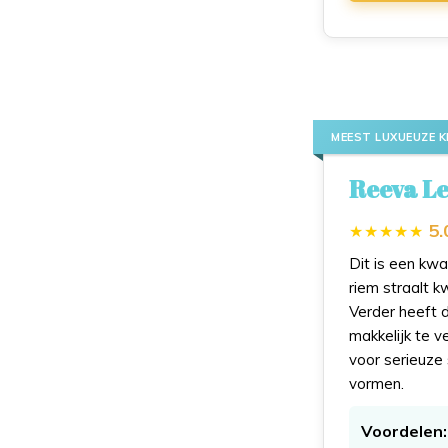
MEEST LUXUEUZE K
Reeva Le
5.
Dit is een kwa
riem straalt k
Verder heeft d
makkelijk te v
voor serieuze 
vormen.
Voordelen: