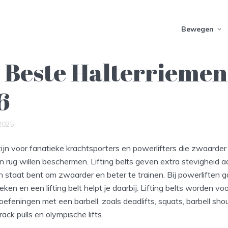
Bewegen
 Beste Halterriemen
6
2025
 zijn voor fanatieke krachtsporters en powerlifters die zwaarder w
un rug willen beschermen. Lifting belts geven extra stevigheid aa
n staat bent om zwaarder en beter te trainen. Bij powerliften 
ken en een lifting belt helpt je daarbij. Lifting belts worden voo
oefeningen met een barbell, zoals deadlifts, squats, barbell shou
rack pulls en olympische lifts.