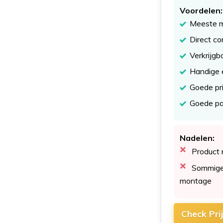
Voordelen:
Meeste m
Direct co
Verkrijgb
Handige e
Goede pri
Goede p
Nadelen:
Product 
Sommige
montage
Check Pri