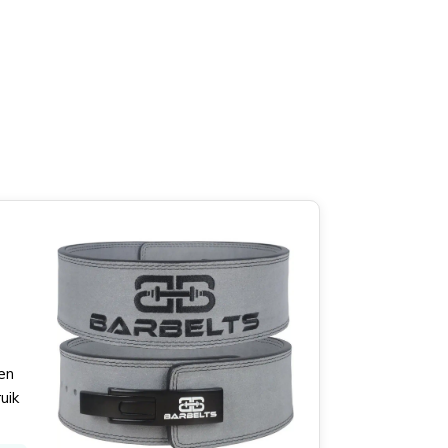
en
uik