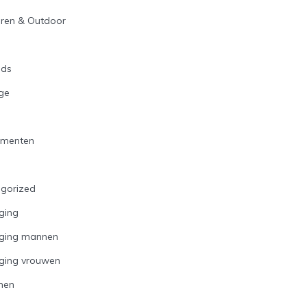
ren & Outdoor
n
ids
ge
ementen
gorized
ging
rging mannen
ging vrouwen
nen