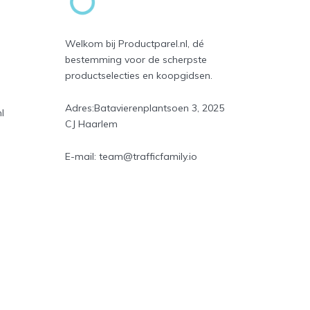
Welkom bij Productparel.nl, dé
bestemming voor de scherpste
productselecties en koopgidsen.
Adres:
Batavierenplantsoen 3, 2025
l
CJ Haarlem
E-mail:
team@trafficfamily.io