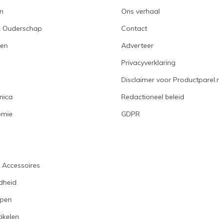
en
Ons verhaal
& Ouderschap
Contact
en
Adverteer
Privacyverklaring
Disclaimer voor Productparel.n
nica
Redactioneel beleid
omie
GDPR
n
s Accessoires
dheid
open
ikelen