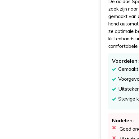
De adidas Spe
zoek zijn naar
gemaakt van 
hand automatis
ze optimale be
klittenbandslu
comfortabele 
Voordelen:
Gemaakt 
Voorgevor
Uitsteke
Stevige k
Nadelen:
Goed ond
Niet de