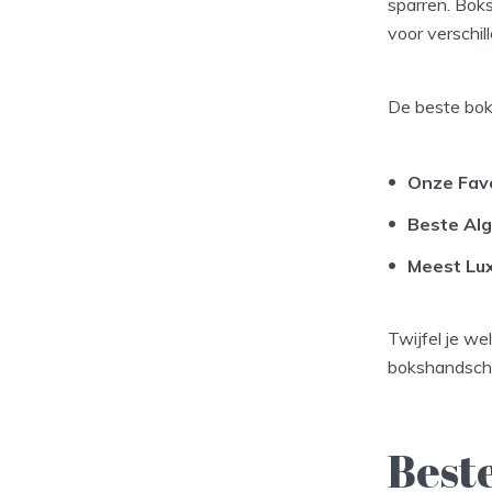
sparren. Bok
voor verschil
De beste bok
Onze Fav
Beste Al
Meest Lu
Twijfel je w
bokshandscho
Best