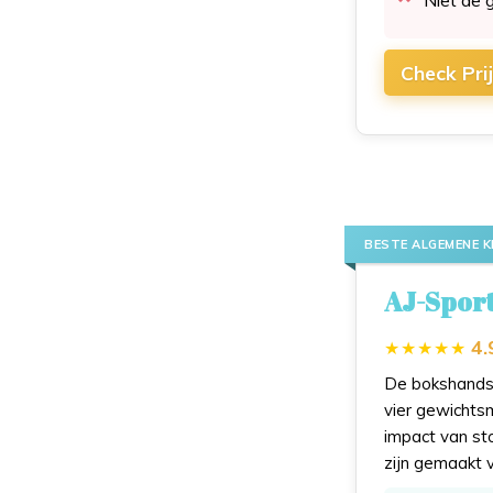
Check Pri
BESTE ALGEMENE K
AJ-Spor
4.
De bokshandsc
vier gewichts
impact van st
zijn gemaakt 