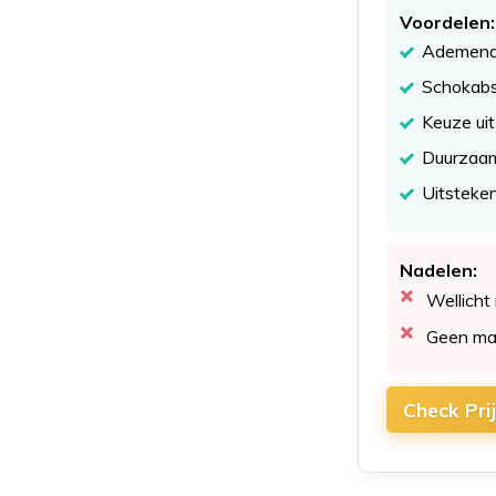
Voordelen:
Ademend 
Schokabs
Keuze ui
Duurzaam
Uitsteken
Nadelen:
Wellicht
Geen maa
Check Pri