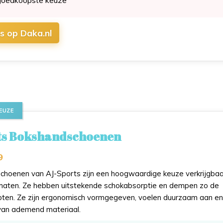
js op Daka.nl
EUZE
ts Bokshandschoenen
9
hoenen van AJ-Sports zijn een hoogwaardige keuze verkrijgbaar
maten. Ze hebben uitstekende schokabsorptie en dempen zo de
oten. Ze zijn ergonomisch vormgegeven, voelen duurzaam aan en
van ademend materiaal.