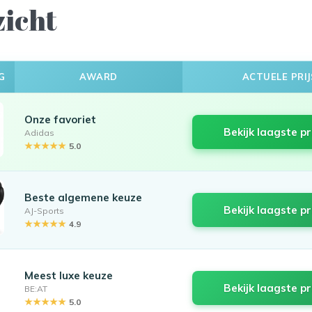
zicht
G
AWARD
ACTUELE PRIJ
Onze favoriet
Bekijk laagste pr
Adidas
★★★★★
5.0
Beste algemene keuze
Bekijk laagste pr
AJ-Sports
★★★★★
4.9
Meest luxe keuze
Bekijk laagste pr
BE:AT
★★★★★
5.0