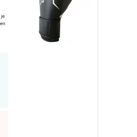
 je
den