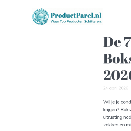
De 7
Bok
202
24 april 2026
Wil je je con
krijgen? Boks
uitrusting n
zakken en min