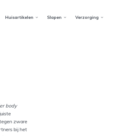
Huisartikelen
Slapen
Verzorging
ler body
juiste
n tegen zware
tners bij het