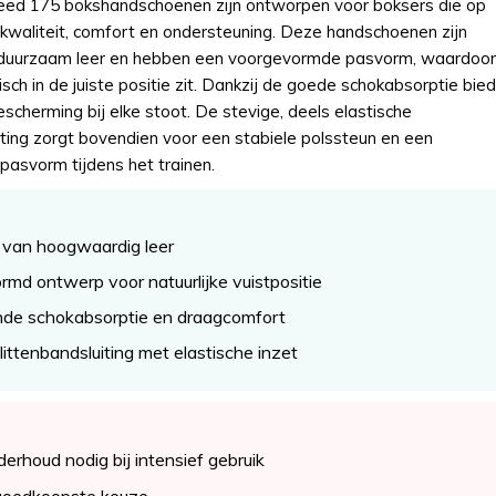
ed 175 bokshandschoenen zijn ontworpen voor boksers die op
 kwaliteit, comfort en ondersteuning. Deze handschoenen zijn
duurzaam leer en hebben een voorgevormde pasvorm, waardoor
ch in de juiste positie zit. Dankzij de goede schokabsorptie bie
scherming bij elke stoot. De stevige, deels elastische
iting zorgt bovendien voor een stabiele polssteun en een
pasvorm tijdens het trainen.
van hoogwaardig leer
md ontwerp voor natuurlijke vuistpositie
nde schokabsorptie en draagcomfort
littenbandsluiting met elastische inzet
erhoud nodig bij intensief gebruik
 goedkoopste keuze