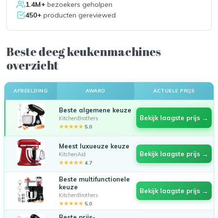
1.4M+
bezoekers geholpen
450+
producten gereviewed
Beste deeg keukenmachines
overzicht
AFBEELDING
AWARD
ACTUELE PRIJS
Beste algemene keuze
Bekijk laagste prijs →
KitchenBrothers
★★★★★
5.0
Meest luxueuze keuze
Bekijk laagste prijs →
KitchenAid
★★★★★
4.7
Beste multifunctionele
keuze
Bekijk laagste prijs →
KitchenBrothers
★★★★★
5.0
Beste prijs-