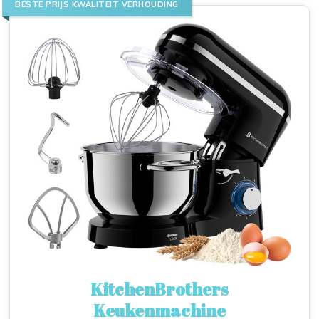
BESTE PRIJS KWALITEIT VERHOUDING
KitchenBrothers
Keukenmachine