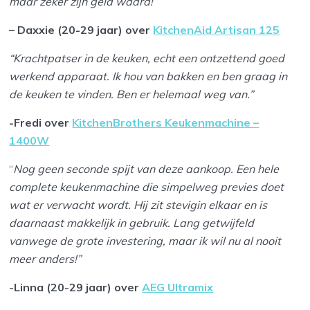
maar zeker zijn geld waard!”
– Daxxie (20-29 jaar) over
KitchenAid Artisan 125
“Krachtpatser in de keuken, echt een ontzettend goed
werkend apparaat. Ik hou van bakken en ben graag in
de keuken te vinden. Ben er helemaal weg van.”
-Fredi over
KitchenBrothers Keukenmachine –
1400W
“
Nog geen seconde spijt van deze aankoop. Een hele
complete keukenmachine die simpelweg previes doet
wat er verwacht wordt. Hij zit stevigin elkaar en is
daarnaast makkelijk in gebruik. Lang getwijfeld
vanwege de grote investering, maar ik wil nu al nooit
meer anders!”
-Linna (20-29 jaar) over
AEG Ultramix