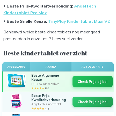
Beste Prijs-Kwaliteitverhouding
:
AngelTech
Kindertablet Pro Max
Beste Snelle Keuze
:
TinyPlay Kindertablet Maxi V2
Benieuwd welke beste kindertablets nog meer goed
presteerden in onze test? Lees snel verder!
Beste kindertablet overzicht
AFBEELDING
AWARD
ACTUELE PRIJS
Beste Algemene
Keuze
Check Prijs bij bol
DEPLAY Kindertablet
★★★★★
5.0
Beste Prijs-
Kwaliteitverhouding
Check Prijs bij bol
AngelTech Kindertablet
★★★★★
4.8