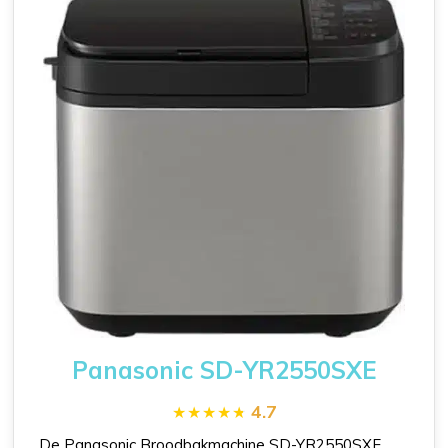
Panasonic SD-YR2550SXE
4.7
De Panasonic Broodbakmachine SD-YR2550SXE