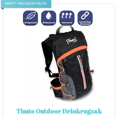
MEEST VEELZIJDIGE KEUZE
Timto Outdoor Drinkrugzak