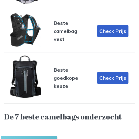
Beste
camelbag
Check Prijs
vest
Beste
goedkope
Check Prijs
keuze
De 7 beste camelbags onderzocht