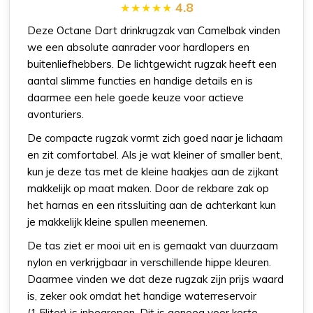
4.8
Deze Octane Dart drinkrugzak van Camelbak vinden
we een absolute aanrader voor hardlopers en
buitenliefhebbers. De lichtgewicht rugzak heeft een
aantal slimme functies en handige details en is
daarmee een hele goede keuze voor actieve
avonturiers.
De compacte rugzak vormt zich goed naar je lichaam
en zit comfortabel. Als je wat kleiner of smaller bent,
kun je deze tas met de kleine haakjes aan de zijkant
makkelijk op maat maken. Door de rekbare zak op
het harnas en een ritssluiting aan de achterkant kun
je makkelijk kleine spullen meenemen.
De tas ziet er mooi uit en is gemaakt van duurzaam
nylon en verkrijgbaar in verschillende hippe kleuren.
Daarmee vinden we dat deze rugzak zijn prijs waard
is, zeker ook omdat het handige waterreservoir
(1,5liter) is inbegrepen. Dit is genoeg voor korte