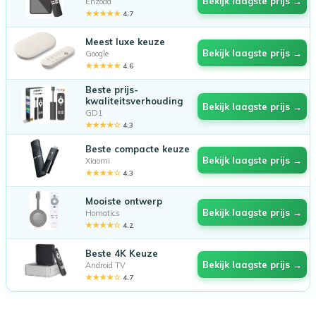
Bekijk laagste prijs →
Enzoda
★★★★★
4.7
Meest luxe keuze
Bekijk laagste prijs →
Google
★★★★★
4.6
Beste prijs-
kwaliteitsverhouding
Bekijk laagste prijs →
GD1
★★★★☆
4.3
Beste compacte keuze
Bekijk laagste prijs →
Xiaomi
★★★★☆
4.3
Mooiste ontwerp
Bekijk laagste prijs →
Homatics
★★★★☆
4.2
Beste 4K Keuze
Bekijk laagste prijs →
Android TV
★★★★☆
4.7