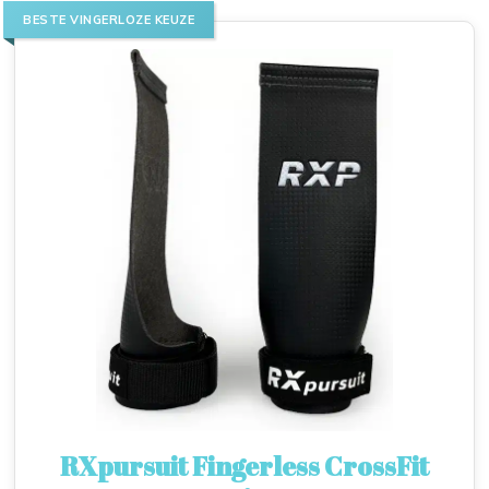
BESTE VINGERLOZE KEUZE
RXpursuit Fingerless CrossFit