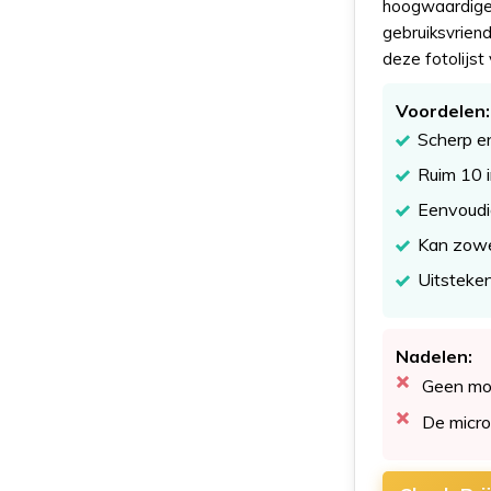
hoogwaardige 
gebruiksvrien
deze fotolijst
Voordelen:
Scherp en
Ruim 10 i
Eenvoudi
Kan zowel
Uitsteken
Nadelen:
Geen mog
De micro