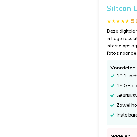
Siltcon D
5.
Deze digitale 
in hoge resolu
interne opsla
foto’s naar de 
Voordelen:
10.1-inch
16 GB op
Gebruiksv
Zowel hor
Instelbar
Nadelen: