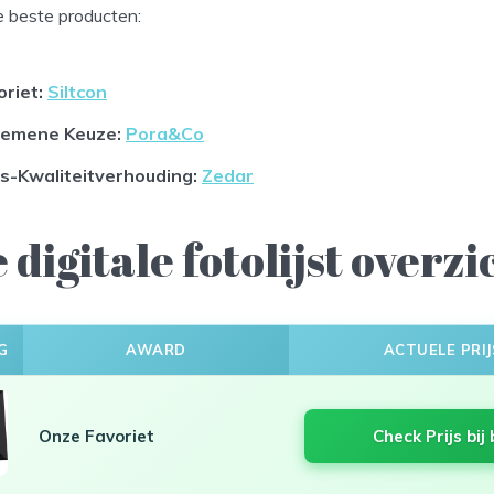
e beste producten:
oriet
:
Siltcon
gemene Keuze:
Pora&Co
js-Kwaliteitverhouding
:
Zedar
 digitale fotolijst overzi
G
AWARD
ACTUELE PRIJ
Onze Favoriet
Check Prijs bij 