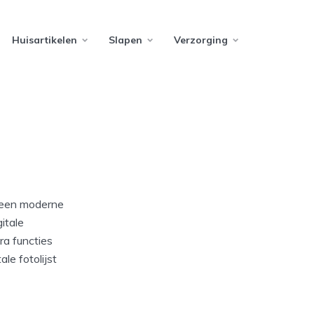
Huisartikelen
Slapen
Verzorging
p een moderne
itale
ra functies
ale fotolijst