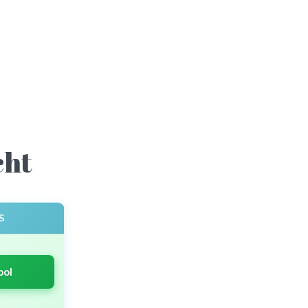
cht
S
bol