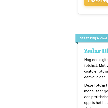
Check Pri
BESTE PRIJS-KWA
Zedar Di
Nog een digita
fotolijst. Met
digitale fotol
eenvoudiger.
Deze fotolijs
model zeer gem
een praktisch
app, is het he