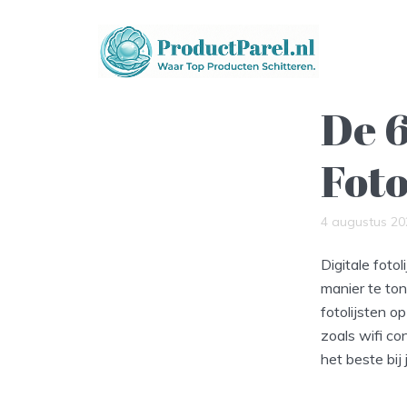
De 6
Foto
4 augustus 20
Digitale fot
manier te ton
fotolijsten o
zoals wifi con
het beste bij 