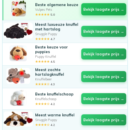
Beste algemene keuze
Bekijk laagste prijs →
Vulpes Pets
★★★★★
5.0
Meest luxueuze knuffel
met hartslag
Bekijk laagste prijs →
Snuggle Puppy
★★★★★
4.7
Beste keuze voor
puppies
Bekijk laagste prijs →
Puppy Knuffel
★★★★★
4.5
Meest zachte
hartslagknuffel
Bekijk laagste prijs →
Knuffelbeer
★★★★☆
4.3
Beste knuffelschaap
Bekijk laagste prijs →
Knuffelschaap
★★★★☆
4.2
Meest warme knuffel
Bekijk laagste prijs →
Snuggle Puppy
★★★★☆
4.2