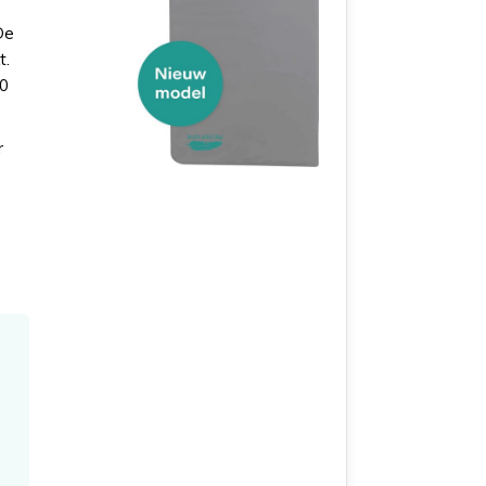
De
t.
60
r