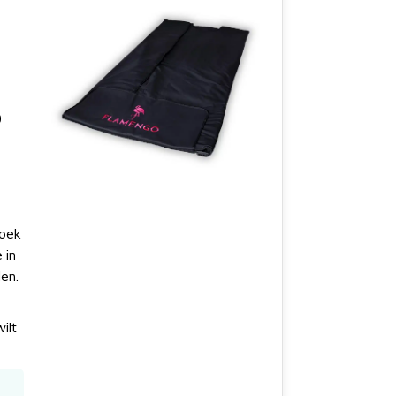
0
e
doek
 in
en.
ilt