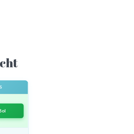
icht
S
Bol