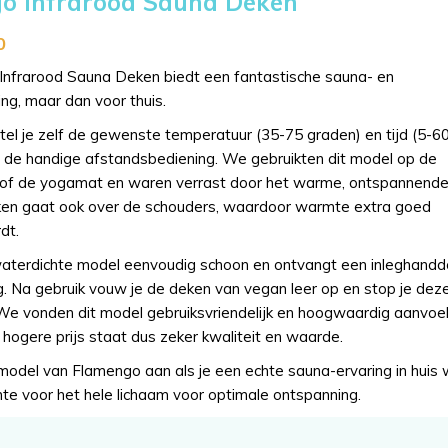
o Infrarood Sauna Deken
0
nfrarood Sauna Deken biedt een fantastische sauna- en
ng, maar dan voor thuis.
stel je zelf de gewenste temperatuur (35-75 graden) en tijd (5-6
ia de handige afstandsbediening. We gebruikten dit model op de
 of de yogamat en waren verrast door het warme, ontspannend
ken gaat ook over de schouders, waardoor warmte extra goed
dt.
waterdichte model eenvoudig schoon en ontvangt een inleghand
ing. Na gebruik vouw je de deken van vegan leer op en stop je deze
We vonden dit model gebruiksvriendelijk en hoogwaardig aanvoel
hogere prijs staat dus zeker kwaliteit en waarde.
model van Flamengo aan als je een echte sauna-ervaring in huis w
te voor het hele lichaam voor optimale ontspanning.