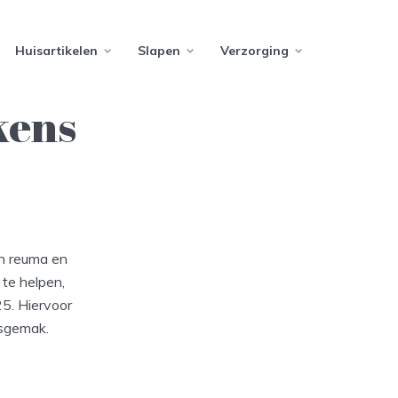
Huisartikelen
Slapen
Verzorging
kens
an reuma en
 te helpen,
5. Hiervoor
sgemak.