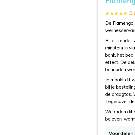
Flameng
5.
De Flamengo I
wellnesservari
Bij dit model 
minuten) in v
bank, het bed
effect. De de
behouden wor
Je maakt dit 
bij je bestell
de draagtas. 
Tegenover de 
We raden dit 
beleven: warm
Voordelen: