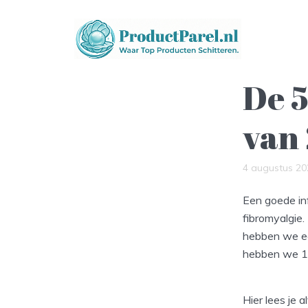
De 5
van
4 augustus 20
Een goede inf
fibromyalgie.
hebben we ee
hebben we 18
Hier lees je 