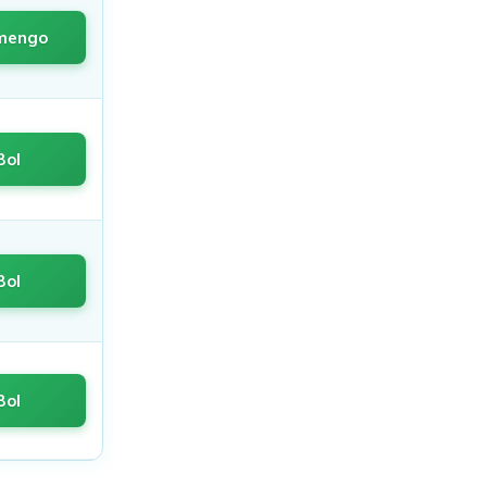
amengo
Bol
Bol
Bol