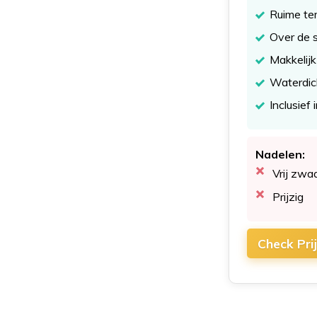
Ruime te
Over de 
Makkelij
Waterdich
Inclusief
Nadelen:
Vrij zwa
Prijzig
Check Pri