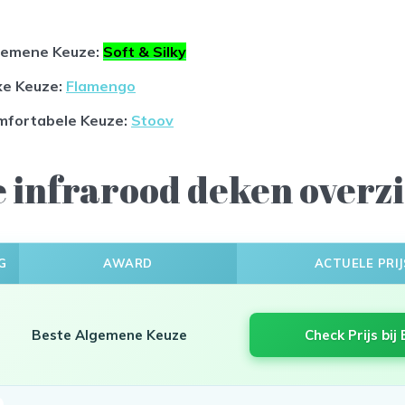
gemene Keuze:
Soft & Silky
xe Keuze:
Flamengo
mfortabele Keuze
:
Stoov
e infrarood deken overz
G
AWARD
ACTUELE PRIJ
Beste Algemene Keuze
Check Prijs bij 