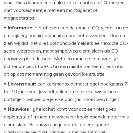
muur. Kies daarom een makkelijk te monteren CO-melder,
met voorkeur eentje met een montageset of
magneetstrips.
Informatie:
het aflezen van de exacte CO-score is in de
praktijk erg handig, maar uiteraard niet essentieel. Daarom
zien wij dat niet alle koolmonoxidemelders een exacte CO-
score weergeven, maar simpelweg alarm slaan als CO
aanwezig is in de lucht. Met een exacte score weet je
echter precies of de CO in een ruimte toeneemt, ook al is
dit op dat moment nog geen gevaarlijke situatie.
Levensduur:
een koolmonoxidemeter gaat doorgaans 7
tot 10 jaar mee. Je vindt ook meters die verwisselbare
batterijen hebben die je elke paar jaar moet vervangen.
Nauwkeurigheid:
het komt voor dat een niet goed
geplaatste of minder nauwkeurige koolmonoxidemeter vals
alarm slaat. Bij nauwkeurige meters en een goede
plaatsing gebeurt dit aanzienlijk minder tot nooit.