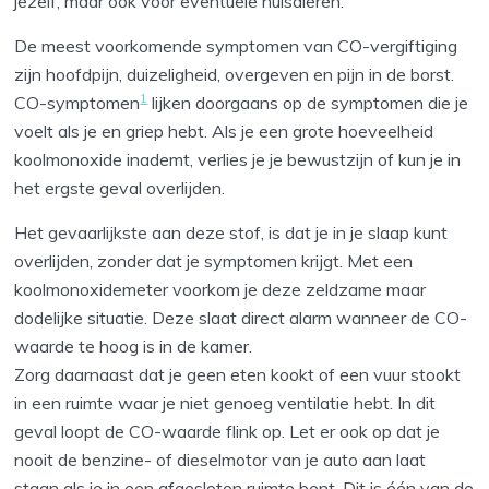
jezelf, maar ook voor eventuele huisdieren.
De meest voorkomende symptomen van CO-vergiftiging
zijn hoofdpijn, duizeligheid, overgeven en pijn in de borst.
1
CO-symptomen
lijken doorgaans op de symptomen die je
voelt als je en griep hebt. Als je een grote hoeveelheid
koolmonoxide inademt, verlies je je bewustzijn of kun je in
het ergste geval overlijden.
Het gevaarlijkste aan deze stof, is dat je in je slaap kunt
overlijden, zonder dat je symptomen krijgt. Met een
koolmonoxidemeter voorkom je deze zeldzame maar
dodelijke situatie. Deze slaat direct alarm wanneer de CO-
waarde te hoog is in de kamer.
Zorg daarnaast dat je geen eten kookt of een vuur stookt
in een ruimte waar je niet genoeg ventilatie hebt. In dit
geval loopt de CO-waarde flink op. Let er ook op dat je
nooit de benzine- of dieselmotor van je auto aan laat
staan als je in een afgesloten ruimte bent. Dit is één van de