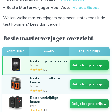
Beste Marterverjager Voor Auto:
Vulpes Goods
Weten welke marterverjagers nog meer uitstekend uit de
test kwamen? Lees dan verder!
Beste marterverjager overzicht
AFBEELDING
AWARD
ACTUELE PRIJS
Beste algemene keuze
Bekijk laagste prijs →
Vulpes
★★★★★
5.0
Beste oplaadbare
keuze
Bekijk laagste prijs →
Vulpes
★★★★★
5.0
Beste veelzijdige
keuze
Bekijk laagste prijs →
Pest
★★★★☆
4.4