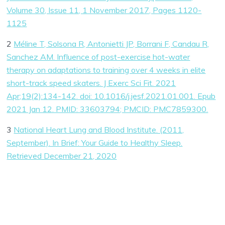
Volume 30, Issue 11, 1 November 2017, Pages 1120-
1125
2
Méline T, Solsona R, Antonietti JP, Borrani F, Candau R,
Sanchez AM. Influence of post-exercise hot-water
therapy on adaptations to training over 4 weeks in elite
short-track speed skaters. J Exerc Sci Fit. 2021
Apr;19(2):134-142. doi: 10.1016/j.jesf.2021.01.001. Epub
2021 Jan 12. PMID: 33603794; PMCID: PMC7859300.
3
National Heart Lung and Blood Institute. (2011,
September). In Brief: Your Guide to Healthy Sleep.
Retrieved December 21, 2020