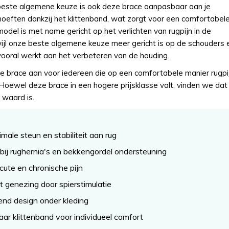
beste algemene keuze is ook deze brace aanpasbaar aan je
hoeften dankzij het klittenband, wat zorgt voor een comfortabel
odel is met name gericht op het verlichten van rugpijn in de
wijl onze beste algemene keuze meer gericht is op de schouders 
vooral werkt aan het verbeteren van de houding.
 brace aan voor iedereen die op een comfortabele manier rugpi
. Hoewel deze brace in een hogere prijsklasse valt, vinden we dat 
r waard is.
imale steun en stabiliteit aan rug
 bij rughernia's en bekkengordel ondersteuning
acute en chronische pijn
 genezing door spierstimulatie
end design onder kleding
r klittenband voor individueel comfort