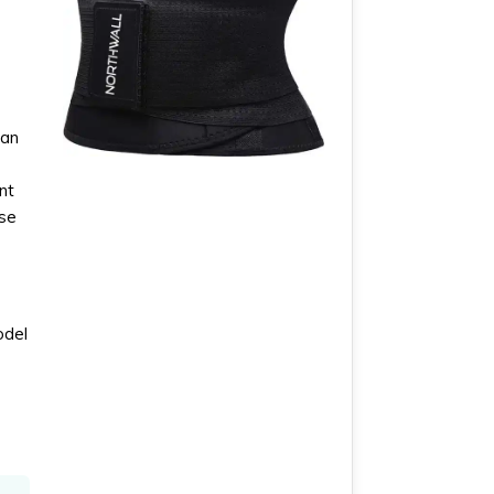
van
nt
kse
odel