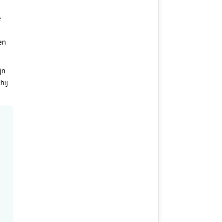
e
en
jn
hij