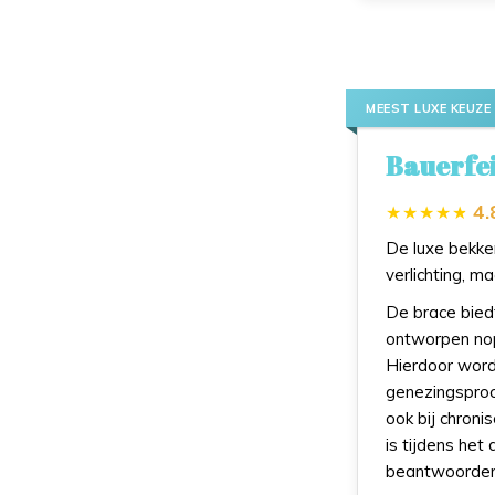
MEEST LUXE KEUZE
Bauerfe
4.
De luxe bekken
verlichting, ma
De brace biedt
ontworpen nopp
Hierdoor word
genezingsproce
ook bij chroni
is tijdens het
beantwoorden