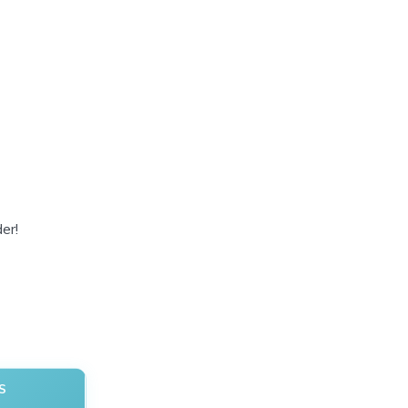
er!
S