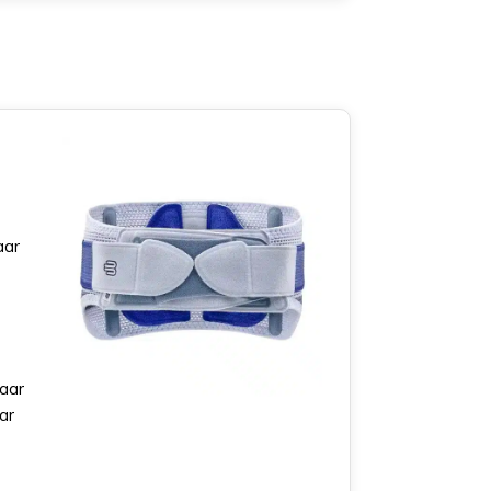
aar
maar
ar