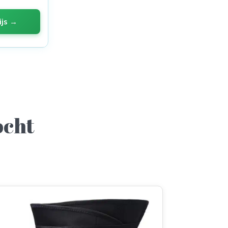
ijs →
ocht