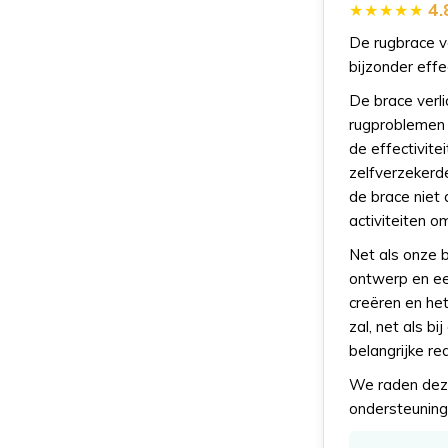
4.
De rugbrace v
bijzonder effe
De brace verli
rugproblemen 
de effectivite
zelfverzekerd
de brace niet 
activiteiten o
Net als onze 
ontwerp en ee
creëren en he
zal, net als b
belangrijke re
We raden deze
ondersteuning 