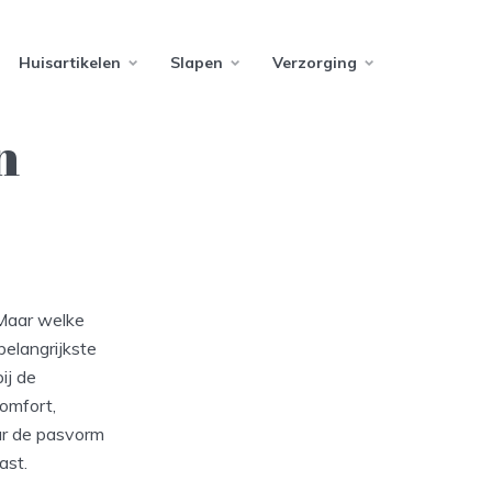
Huisartikelen
Slapen
Verzorging
n
 Maar welke
belangrijkste
ij de
omfort,
aar de pasvorm
ast.