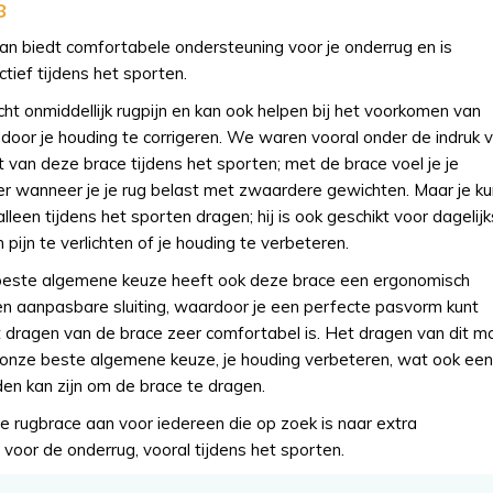
8
an biedt comfortabele ondersteuning voor je onderrug en is
ctief tijdens het sporten.
cht onmiddellijk rugpijn en kan ook helpen bij het voorkomen van
door je houding te corrigeren. We waren vooral onder de indruk 
it van deze brace tijdens het sporten; met de brace voel je je
er wanneer je je rug belast met zwaardere gewichten. Maar je ku
alleen tijdens het sporten dragen; hij is ook geschikt voor dagelij
m pijn te verlichten of je houding te verbeteren.
beste algemene keuze heeft ook deze brace een ergonomisch
n aanpasbare sluiting, waardoor je een perfecte pasvorm kunt
t dragen van de brace zeer comfortabel is. Het dragen van dit m
ij onze beste algemene keuze, je houding verbeteren, wat ook een
den kan zijn om de brace te dragen.
 rugbrace aan voor iedereen die op zoek is naar extra
voor de onderrug, vooral tijdens het sporten.