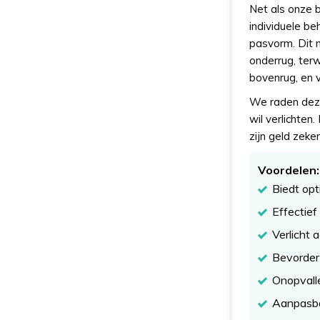
Net als onze 
individuele be
pasvorm. Dit m
onderrug, ter
bovenrug, en 
We raden deze
wil verlichten
zijn geld zeke
Voordelen:
Biedt opt
Effectief
Verlicht 
Bevordert
Onopvall
Aanpasbaa