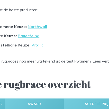
ast de beste producten:
gemene Keuze:
Northwall
xe Keuze:
Bauerfeind
rstelbare Keuze
:
Vitalic
rugbraces nog meer uitstekend uit de test kwamen? Lees verd
e rugbrace overzicht
G
AWARD
ACTUELE PRIJ