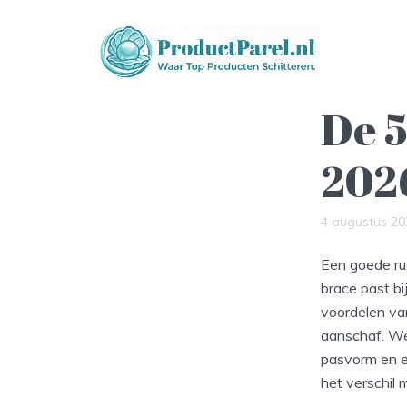
De 5
202
4 augustus 20
Een goede rug
brace past bi
voordelen van
aanschaf. We
pasvorm en ef
het verschil 