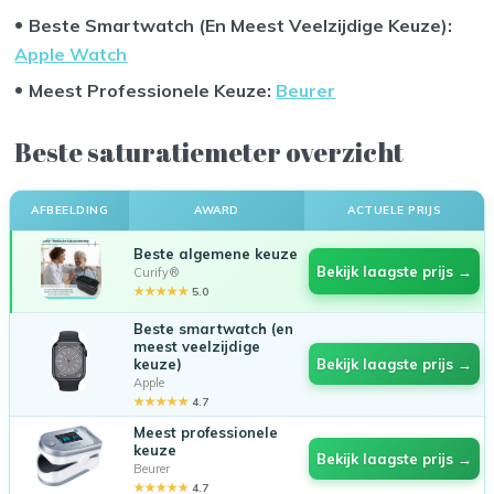
Beste Smartwatch (En Meest Veelzijdige Keuze)
:
Apple Watch
Meest Professionele Keuze:
Beurer
Beste saturatiemeter overzicht
AFBEELDING
AWARD
ACTUELE PRIJS
Beste algemene keuze
Bekijk laagste prijs →
Curify®
★★★★★
5.0
Beste smartwatch (en
meest veelzijdige
keuze)
Bekijk laagste prijs →
Apple
★★★★★
4.7
Meest professionele
keuze
Bekijk laagste prijs →
Beurer
★★★★★
4.7