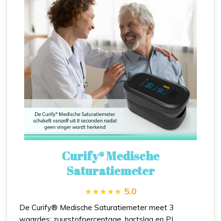
Curify® Medische
Saturatiemeter
5.0
De Curify® Medische Saturatiemeter meet 3
waardes: zuurstofpercentage,
hartslag en PI