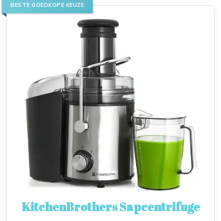
BESTE GOEDKOPE KEUZE
KitchenBrothers Sapcentrifuge