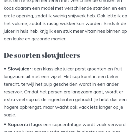
leuk om te experimenteren met verschillende smaken en
koos daarom een model met verschillende standen en een
grote opening, zodat ik weinig snijwerk heb. Ook lette ik op
het volume, zodat ik rustig wakker kan worden. Sinds ik de
juicer in huis heb, krijg ik een stuk meer vitamines binnen op
een leuke en gezonde manier.
De soorten slowjuicers
Slowjuicer:
een klassieke juicer perst groenten en fruit
langzaam uit met een vijzel. Het sap komt in een beker
terecht, terwijl het pulp gescheiden wordt in een ander
reservoir. Omdat het persen erg langzaam gaat, wordt er
extra veel sap uit de ingrediënten gehaald. Je hebt dus een
hogere opbrengst, maar wacht ook vaak iets langer op je
sapje.
Sapcentrifuge:
een sapcentrifuge wordt vaak verward
met een juicer, maar werkt anders. In plaats van op lage