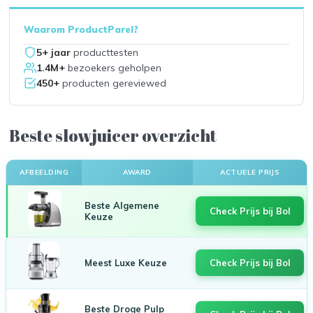
Waarom ProductParel?
5+ jaar
producttesten
1.4M+
bezoekers geholpen
450+
producten gereviewed
Beste slowjuicer overzicht
AFBEELDING
AWARD
ACTUELE PRIJS
Beste Algemene
Check Prijs bij Bol
Keuze
Meest Luxe Keuze
Check Prijs bij Bol
Beste Droge Pulp