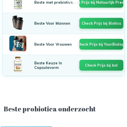
Beste met prebiotica
Check Prijs bij Natuurlijk Prest
Beste Voor Mannen
Check Prijs bij Biotics
Beste Voor Vrouwen
Check Prijs bij YourBiology
Beste Keuze In
Check Prijs bij bol
Capsulevorm
Beste probiotica onderzocht