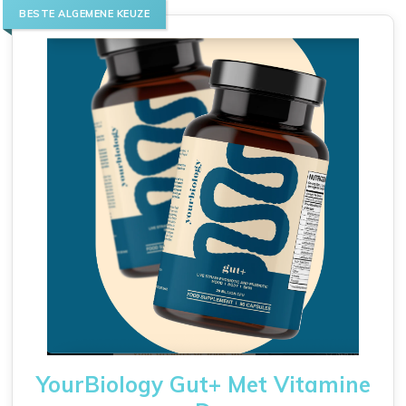
BESTE ALGEMENE KEUZE
YourBiology Gut+ Met Vitamine