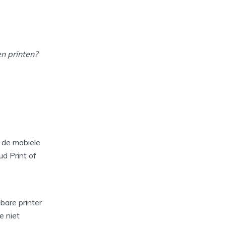
en printen?
p de mobiele
d Print of
bare printer
je niet