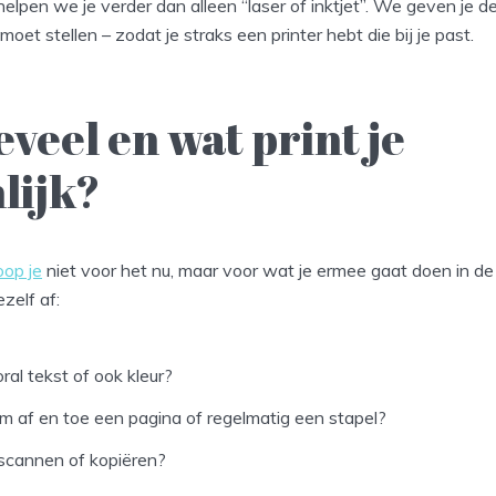
helpen we je verder dan alleen “laser of inktjet”. We geven je d
 moet stellen – zodat je straks een printer hebt die bij je past.
eveel en wat print je
lijk?
oop je
niet voor het nu, maar voor wat je ermee gaat doen in 
ezelf af:
oral tekst of ook kleur?
m af en toe een pagina of regelmatig een stapel?
 scannen of kopiëren?