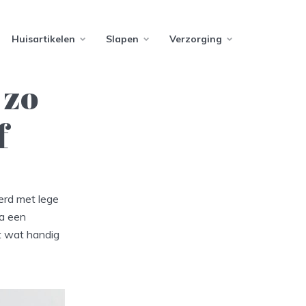
Huisartikelen
Slapen
Verzorging
 zo
f
erd met lege
ia een
nt wat handig