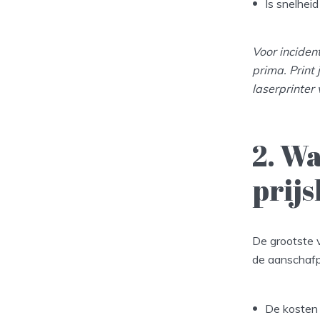
Is snelheid
Voor inciden
prima. Print
laserprinter 
2. Wa
prij
De grootste v
de aanschafpr
De kosten 