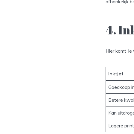
afhankelijk b
4. In
Hier komt ‘ie 
Inktjet
Goedkoop i
Betere kwali
Kan uitdroge
Lagere prin