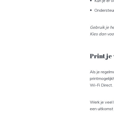
Kun je er v
Ondersteun
Gebruik je h
Kies dan voor
Print j
Als je regelm
printmogelijk
Wi-Fi Direct.
Werk je veel
een uitkomst