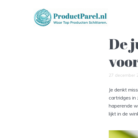
De j
voor
27 december 
Je denkt mis
cartridges in
haperende wif
lijkt in de w