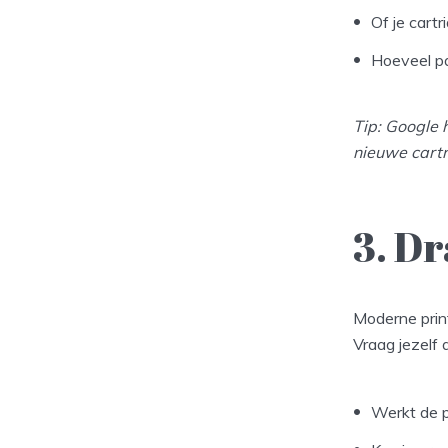
Of je cart
Hoeveel pa
Tip: Google 
nieuwe cartr
3. D
Moderne print
Vraag jezelf a
Werkt de p