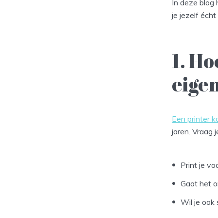
In deze blog 
je jezelf écht
1. Ho
eigen
Een printer k
jaren. Vraag j
Print je vo
Gaat het o
Wil je ook