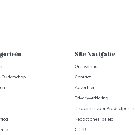
gorieën
Site Navigatie​
en
Ons verhaal
& Ouderschap
Contact
en
Adverteer
Privacyverklaring
Disclaimer voor Productparel.n
nica
Redactioneel beleid
omie
GDPR