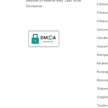
website of externe links. Lees onze
Fietse
Disclaimer
Fitness
Fitnes
Gezon
Hardl
Huisart
Kampe
Keuke
Koopg
Massa
Slapen
Suppl
Testen