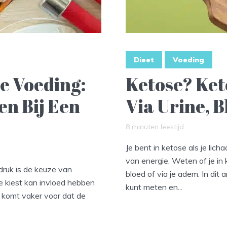
Dieet
Voeding
e Voeding:
Ketose? Ke
en Bij Een
Via Urine, 
8 minuten leestijd
Je bent in ketose als je lich
van energie. Weten of je in 
ruk is de keuze van
bloed of via je adem. In dit 
je kiest kan invloed hebben
kunt meten en...
 komt vaker voor dat de