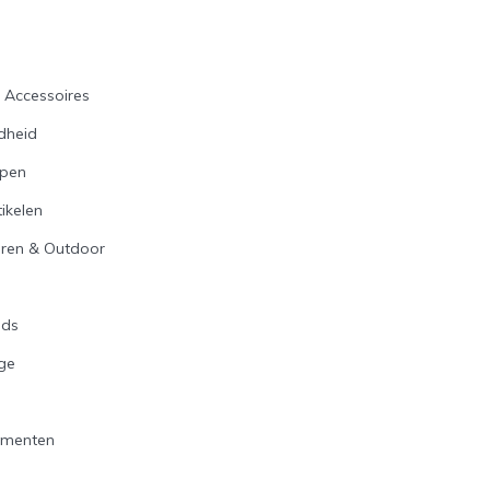
n
s Accessoires
dheid
open
ikelen
ren & Outdoor
n
ids
ge
ementen