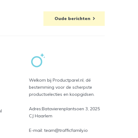
Oude berichten
Welkom bij Productparel.nl, dé
bestemming voor de scherpste
productselecties en koopgidsen.
Adres:
Batavierenplantsoen 3, 2025
l
CJ Haarlem
E-mail:
team@trafficfamily.io