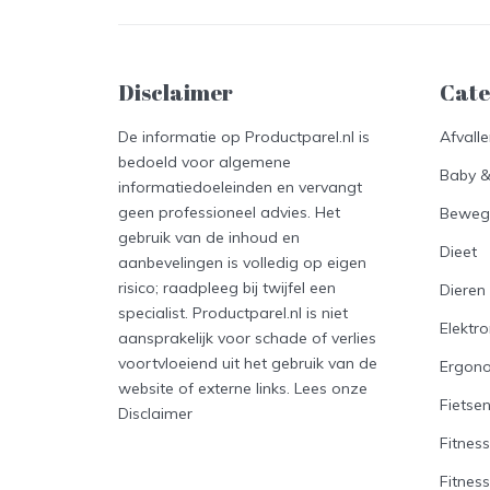
Disclaimer
Cate
De informatie op Productparel.nl is
Afvall
bedoeld voor algemene
Baby 
informatiedoeleinden en vervangt
geen professioneel advies. Het
Beweg
gebruik van de inhoud en
Dieet
aanbevelingen is volledig op eigen
risico; raadpleeg bij twijfel een
Dieren
specialist. Productparel.nl is niet
Elektro
aansprakelijk voor schade of verlies
voortvloeiend uit het gebruik van de
Ergon
website of externe links. Lees onze
Fietse
Disclaimer
Fitness
Fitnes