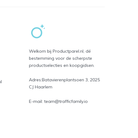
Welkom bij Productparel.nl, dé
bestemming voor de scherpste
productselecties en koopgidsen.
Adres:
Batavierenplantsoen 3, 2025
l
CJ Haarlem
E-mail:
team@trafficfamily.io