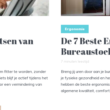
Ergonomie
tsen van
De 7 Beste 
Bureaustoe
7 minuten leestijd
m fitter te worden, zonder
Breng jij uren door aan je 
s blijf je actief tijdens het
je fysieke gezondheid en he
voor een vermindering van
hebben de beste ergonomisc
algemene kwaliteit, comfort 