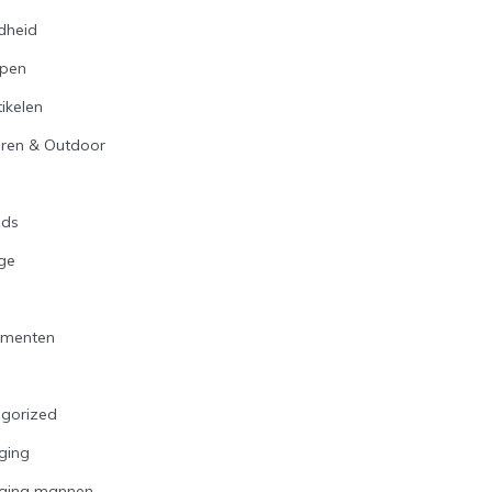
dheid
open
ikelen
ren & Outdoor
n
ids
ge
ementen
gorized
ging
rging mannen