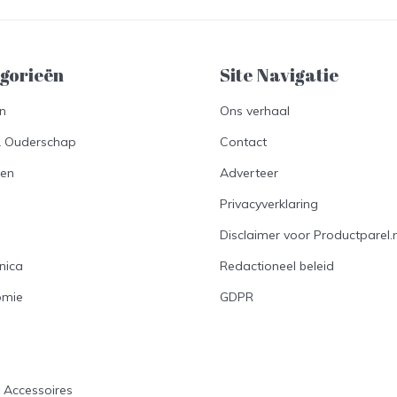
gorieën
Site Navigatie​
en
Ons verhaal
& Ouderschap
Contact
en
Adverteer
Privacyverklaring
Disclaimer voor Productparel.n
nica
Redactioneel beleid
omie
GDPR
n
s Accessoires