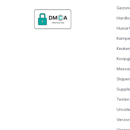
Gezon
Hardl
Huisart
Kampe
Keuke
Koopg
Massa
Slapen
Suppl
Testen
Uncate
Verzor
Verzo