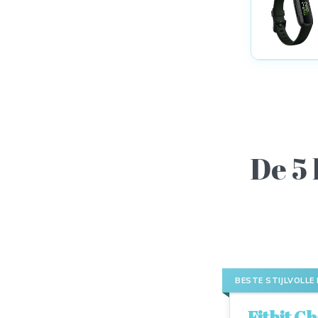
De 5 
BESTE STIJLVOLLE
Fitbit C