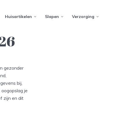
Huisartikelen
Slapen
Verzorging
026
 en gezonder
and,
gevens bij,
n oogopslag je
 zijn en dit