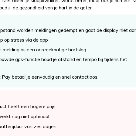
k. Niet alleen je slaapkwaliteit wordt beter, maar ook je humeur. 
d jij de gezondheid van je hart in de gaten.
aapstand worden meldingen gedempt en gaat de display niet aa
rip op stress via de app
 melding bij een onregelmatige hartslag
uwde gps-functie houd je afstand en tempo bij tijdens het
t Pay betaal je eenvoudig en snel contactloos
uct heeft een hogere prijs
erkt nog niet optimaal
batterijduur van zes dagen