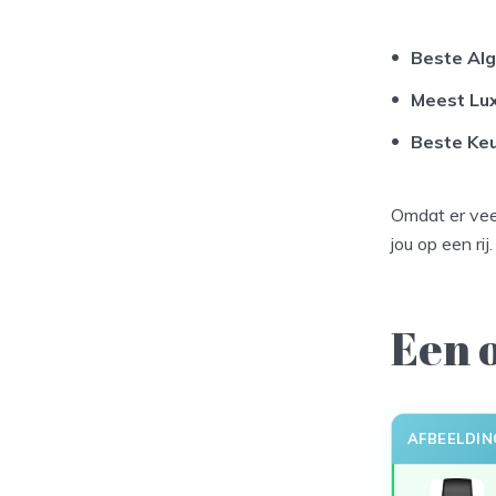
Beste Al
Meest Lu
Beste Ke
Omdat er veel
jou op een ri
Een o
AFBEELDIN