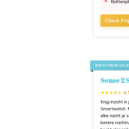
Batterij
Check Pri
BESTE KEUZE OM J
Sense 2
4.
Krijg inzicht 
Smartwatch. M
elke nacht je 
betere nachtru