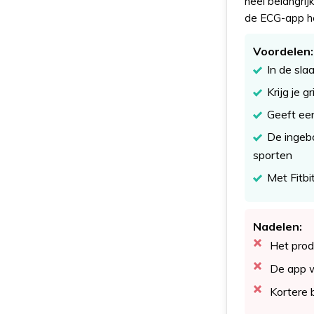
heel belangrij
de ECG-app hou
Voordelen:
In de sl
Krijg je g
Geeft een
De ingebo
sporten
Met Fitbi
Nadelen:
Het prod
De app w
Kortere 