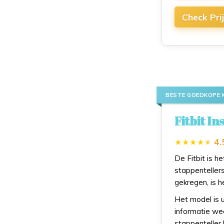
Check Pri
BESTE GOEDKOPE 
Fitbit In
4.
De Fitbit is 
stappentellers
gekregen, is 
Het model is u
informatie weer
stappenteller