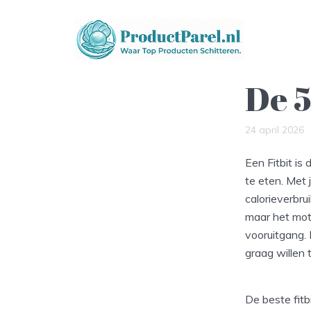
De 5
24 april 2026
Een Fitbit is
te eten. Met j
calorieverbru
maar het moti
vooruitgang. 
graag willen 
De beste fitb