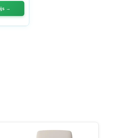
ijs →