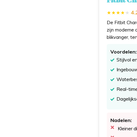
4.
De Fitbit Char
zijn moderne d
blikvanger, te
Voordelen:
Stijlvol 
Ingebouw
Waterbest
Real-time
Dagelijks
Nadelen:
Kleiner 