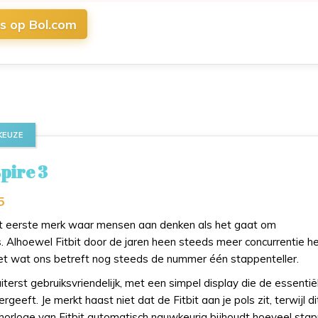
js op Bol.com
KEUZE
spire 3
5
het eerste merk waar mensen aan denken als het gaat om
. Alhoewel Fitbit door de jaren heen steeds meer concurrentie h
het wat ons betreft nog steeds de nummer één stappenteller.
iterst gebruiksvriendelijk, met een simpel display die de essentië
geeft. Je merkt haast niet dat de Fitbit aan je pols zit, terwijl di
 horloge van Fitbit automatisch nauwkeurig bijhoudt hoeveel sta