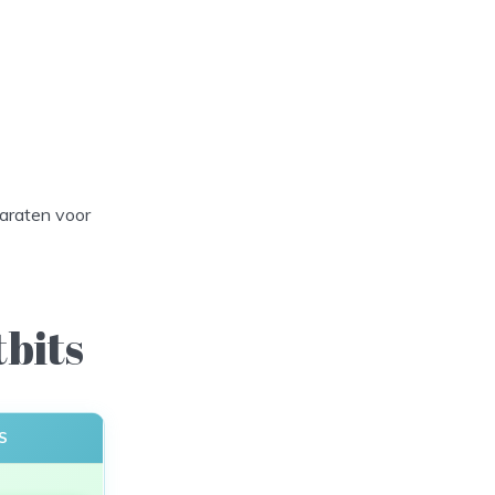
paraten voor
tbits
S