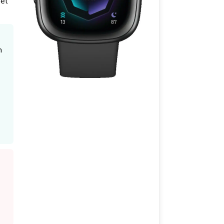
Met
n