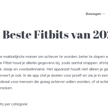
Bewegen
 Beste Fitbits van 2
 de makkelijkste manier om actiever te worden, beter te slapen
e Fitbit houd je allerlei gegevens bij, zoals aantal stappen, afst
ik, slaap en voedselinname. Het apparaat houdt niet alleen je ge
veert je ook. In de app stel je doelen voor jezelf en zie je in ee
Ideaal voor mensen die graag actiever willen worden, of al actief
tracken.
its per categorie: