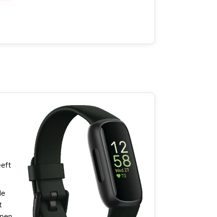
eeft
le
t
ppen