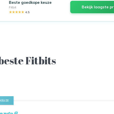
Beste goedkope keuze
Bekijk laagste pr
Fitbit
★★★★★
4.5
beste Fitbits
 KEUZE
harge 6