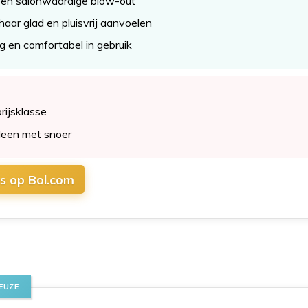
een salonwaardige blow-out
haar glad en pluisvrij aanvoelen
 en comfortabel in gebruik
rijsklasse
leen met snoer
js op Bol.com
EUZE