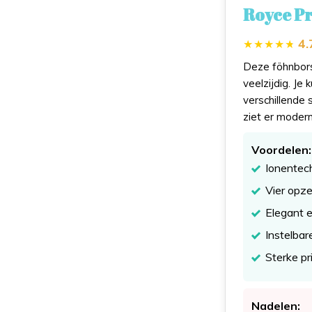
Royce Pr
4.
Deze föhnbors
veelzijdig. Je
verschillende 
ziet er modern 
Voordelen:
Ionentech
Vier opze
Elegant 
Instelbar
Sterke pr
Nadelen: