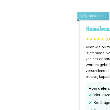
ONZE FAVORIET
Sansbeau
5.
Voor wie op zo
is dit model 
kan het appara
worden gebruik
verschillende 
pluisvrij kapse
Voordelen:
Vier opze
Krachtige