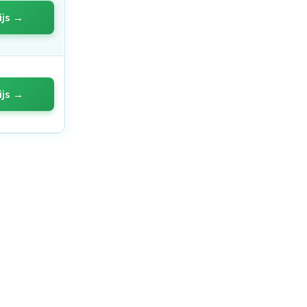
ijs →
ijs →