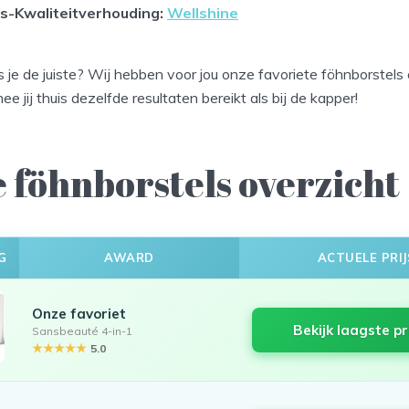
js-Kwaliteitverhouding:
Wellshine
 je de juiste? Wij hebben voor jou onze favoriete föhnborstels o
e jij thuis dezelfde resultaten bereikt als bij de kapper!
e föhnborstels overzicht
G
AWARD
ACTUELE PRIJ
Onze favoriet
Bekijk laagste pr
Sansbeauté 4-in-1
★★★★★
5.0