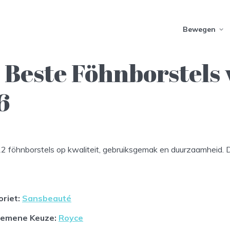
Bewegen
 Beste Föhnborstels
6
2 föhnborstels op kwaliteit, gebruiksgemak en duurzaamheid. D
oriet
:
Sansbeauté
gemene Keuze
:
Royce