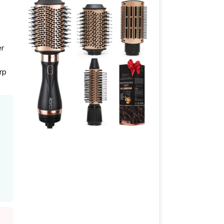
er
rp