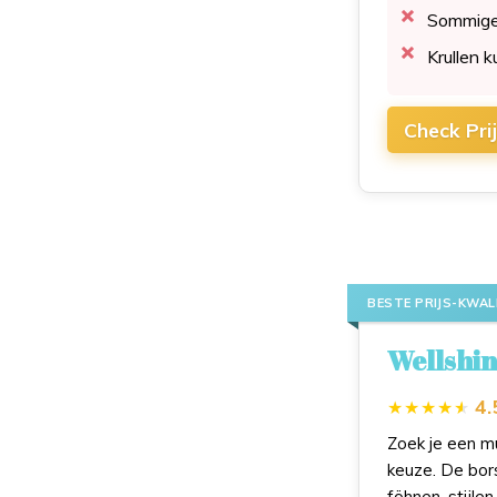
Sommige 
Krullen 
Check Pri
BESTE PRIJS-KWA
Wellshin
4.
Zoek je een mu
keuze. De bor
föhnen, stijle