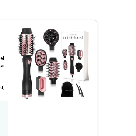
el,
ken
d,