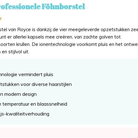
ofessionele Föhnborstel
7
tel van Royce is dankzij de vier meegeleverde opzetstukken ze
 kunt er allerlei kapsels mee creëren, van zachte golven tot
soorten krullen. De ionentechnologie voorkomt pluis en het ontwe
en stijlvol uit.
nologie vermindert pluis
tstukken voor diverse haarstijlen
en modern design
e temperatuur en blaassnelheid
ijs-kwaliteitverhouding