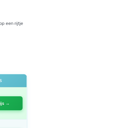
p een rijtje
S
ijs →