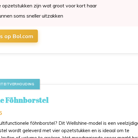
opzetstukken zijn wat groot voor kort haar
kunnen soms sneller uitzakken
js op Bol.com
LITEITVERHOUDING
e Föhnborstel
5
ltifunctionele föhnborstel? Dit Wellshine-model is een veelzijdig
stel wordt geleverd met vier opzetstukken en is ideaal om te
n, krullen of volume te creëren. Het meedraaiende snoer maakt he