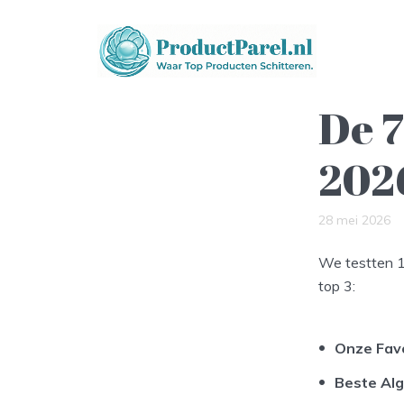
De 7
202
28 mei 2026
We testten 1
top 3:
Onze Fav
Beste Al