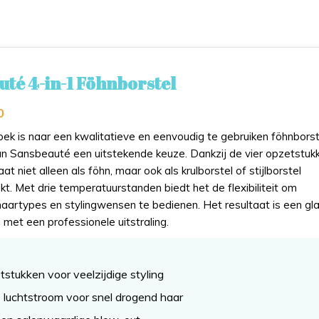
té 4-in-1 Föhnborstel
0
ek is naar een kwalitatieve en eenvoudig te gebruiken föhnborst
van Sansbeauté een uitstekende keuze. Dankzij de vier opzetstuk
at niet alleen als föhn, maar ook als krulborstel of stijlborstel
t. Met drie temperatuurstanden biedt het de flexibiliteit om
haartypes en stylingwensen te bedienen. Het resultaat is een gla
l met een professionele uitstraling.
tstukken voor veelzijdige styling
 luchtstroom voor snel drogend haar