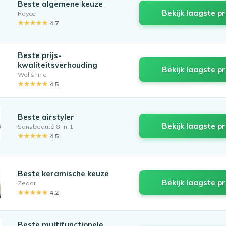
Beste algemene keuze
Bekijk laagste pr
Royce
★★★★★
4.7
Beste prijs-
kwaliteitsverhouding
Bekijk laagste pr
Wellshine
★★★★★
4.5
Beste airstyler
Bekijk laagste pr
Sansbeauté 8-in-1
★★★★★
4.5
Beste keramische keuze
Bekijk laagste pr
Zedar
★★★★★
4.2
Beste multifunctionele