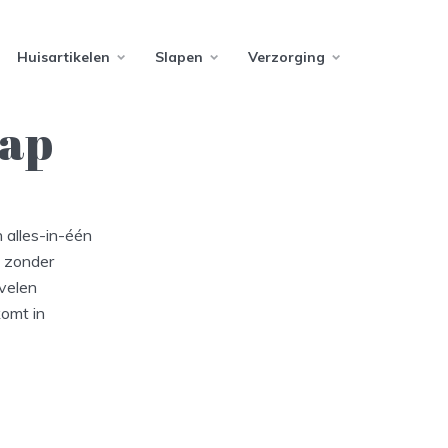
Huisartikelen
Slapen
Verzorging
rap
 alles-in-één
t zonder
 velen
komt in