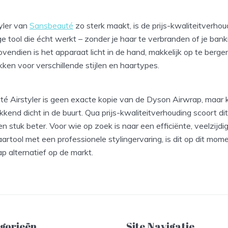
yler van
Sansbeauté
zo sterk maakt, is de prijs-kwaliteitverhoudi
ge tool die écht werkt – zonder je haar te verbranden of je ban
ovendien is het apparaat licht in de hand, makkelijk op te berge
ken voor verschillende stijlen en haartypes.
é Airstyler is geen exacte kopie van de Dyson Airwrap, maar
end dicht in de buurt. Qua prijs-kwaliteitverhouding scoort dit
en stuk beter. Voor wie op zoek is naar een efficiënte, veelzijdi
artool met een professionele stylingervaring, is dit op dit mom
p alternatief op de markt.
gorieën
Site Navigatie​