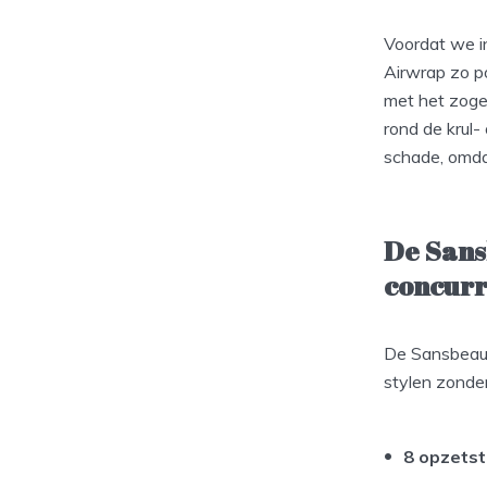
Voordat we i
Airwrap zo po
met het zoge
rond de krul-
schade, omdat
De Sans
concurr
De Sansbeaut
stylen zonder
8 opzets