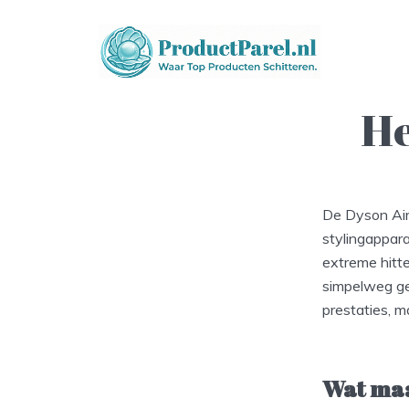
He
De Dyson Airw
stylingappar
extreme hitte
simpelweg gee
prestaties, m
Wat maa