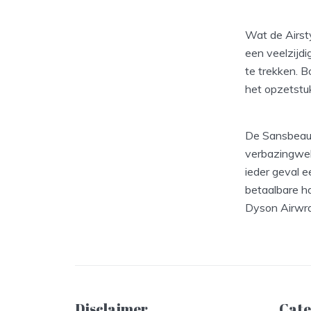
Wat de Airst
een veelzijdi
te trekken. B
het opzetstuk
De Sansbeaut
verbazingwekk
ieder geval e
betaalbare ha
Dyson Airwra
Disclaimer
Cate