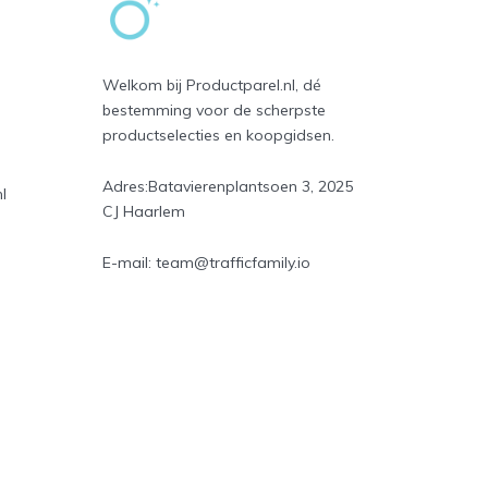
Welkom bij Productparel.nl, dé
bestemming voor de scherpste
productselecties en koopgidsen.
Adres:
Batavierenplantsoen 3, 2025
l
CJ Haarlem
E-mail:
team@trafficfamily.io