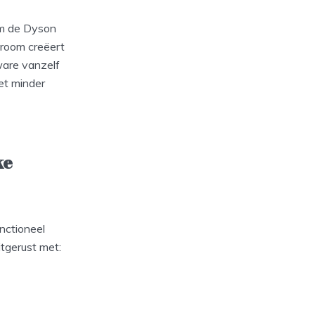
om de Dyson
stroom creëert
ware vanzelf
met minder
ke
nctioneel
itgerust met: