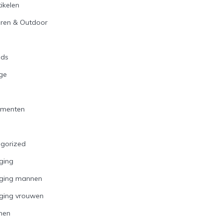
ikelen
ren & Outdoor
n
ids
ge
ementen
gorized
ging
rging mannen
ging vrouwen
nen