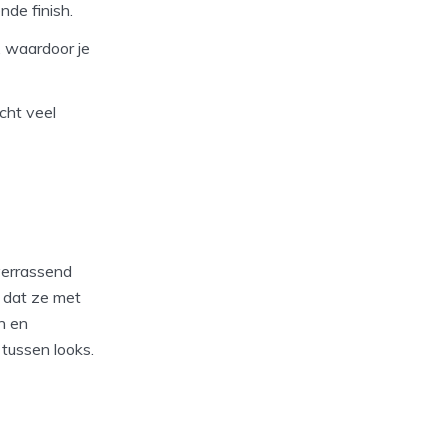
nde finish.
, waardoor je
cht veel
 verrassend
n dat ze met
n en
tussen looks.