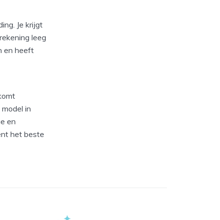
ng. Je krijgt
krekening leeg
n en heeft
 komt
 model in
ge en
ent het beste