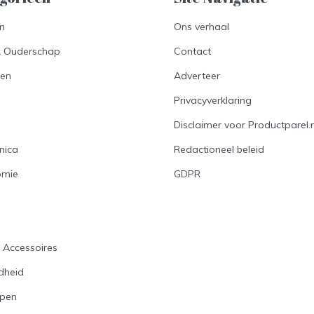
en
Ons verhaal
& Ouderschap
Contact
en
Adverteer
Privacyverklaring
Disclaimer voor Productparel.n
nica
Redactioneel beleid
omie
GDPR
n
s Accessoires
dheid
open