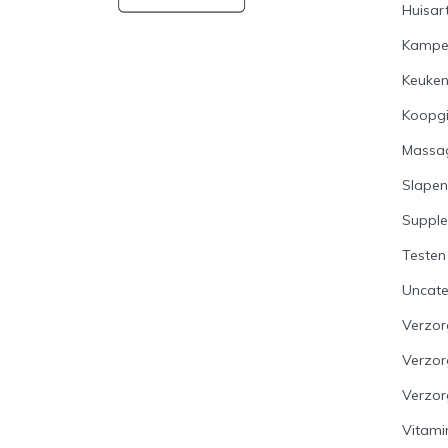
Huisart
Kampe
Keuke
Koopg
Massa
Slapen
Suppl
Testen
Uncate
Verzor
Verzo
Verzor
Vitami