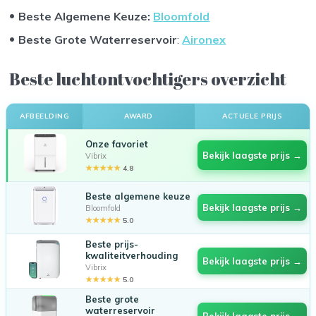
Beste Algemene Keuze:
Bloomfold
Beste Grote Waterreservoir
:
Aironex
Beste luchtontvochtigers overzicht
AFBEELDING
AWARD
ACTUELE PRIJS
Onze favoriet
Bekijk laagste prijs →
Vibrix
★★★★★
4.8
Beste algemene keuze
Bekijk laagste prijs →
Bloomfold
★★★★★
5.0
Beste prijs-
kwaliteitverhouding
Bekijk laagste prijs →
Vibrix
★★★★★
5.0
Beste grote
waterreservoir
Bekijk laagste prijs →