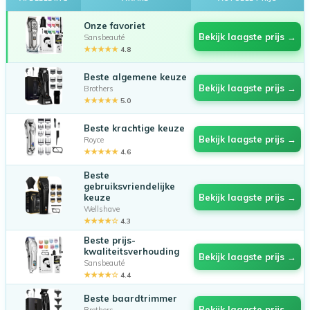
Onze favoriet
Bekijk laagste prijs →
Sansbeauté
★★★★★
4.8
Beste algemene keuze
Bekijk laagste prijs →
Brothers
★★★★★
5.0
Beste krachtige keuze
Bekijk laagste prijs →
Royce
★★★★★
4.6
Beste
gebruiksvriendelijke
keuze
Bekijk laagste prijs →
Wellshave
★★★★☆
4.3
Beste prijs-
kwaliteitsverhouding
Bekijk laagste prijs →
Sansbeauté
★★★★☆
4.4
Beste baardtrimmer
Bekijk laagste prijs →
Brothers